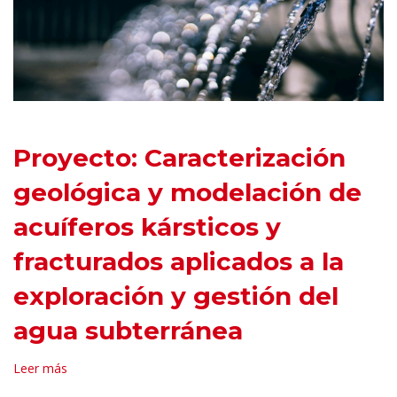
Proyecto: Caracterización
geológica y modelación de
acuíferos kársticos y
fracturados aplicados a la
exploración y gestión del
agua subterránea
Leer más